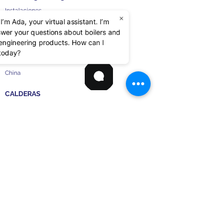
Instalaciones
×
 I’m Ada, your virtual assistant. I’m
Norteamérica
swer your questions about boilers and
d engineering products. How can I
India
 today?
China
CALDERAS
Calderas Eléctricas
DETECCIÓN DE GAS
DETECCIÓN DE GAS
Sobrecalentadores
De Electrodos Alto Vol.
Calderas Auxiliares